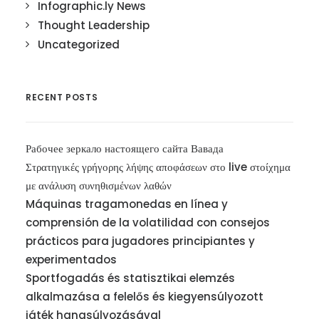
Infographic.ly News
Thought Leadership
Uncategorized
RECENT POSTS
Рабочее зеркало настоящего сайта Вавада
Στρατηγικές γρήγορης λήψης αποφάσεων στο live στοίχημα
με ανάλυση συνηθισμένων λαθών
Máquinas tragamonedas en línea y
comprensión de la volatilidad con consejos
prácticos para jugadores principiantes y
experimentados
Sportfogadás és statisztikai elemzés
alkalmazása a felelős és kiegyensúlyozott
játék hangsúlyozásával