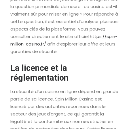
la question primordiale demeure : ce casino est-il
vraiment sûr pour miser en ligne ? Pour répondre à
cette question, il est essentiel d’analyser plusieurs
aspects clés de la plateforme. Vous pouvez
consulter directement le site officiel
https://spin-
million-casino.fr/
afin d’explorer leur offre et leurs
garanties de sécurité.
La licence et la
réglementation
La sécurité d’un casino en ligne dépend en grande
partie de sa licence. Spin Million Casino est
licencié par des autorités reconnues dans le
secteur des jeux d’argent, ce qui garantit la
légalité et la conformité aux normes strictes en
matière de protection des joueurs. Cette licence