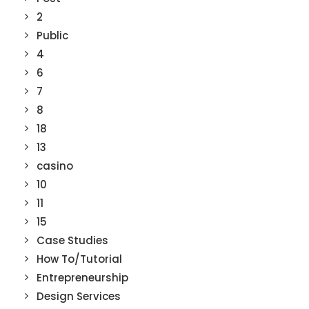
2
Public
4
6
7
8
18
13
casino
10
11
15
Case Studies
How To/Tutorial
Entrepreneurship
Design Services