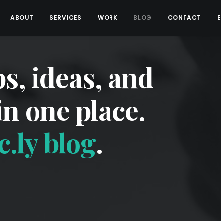
ABOUT
SERVICES
WORK
BLOG
CONTACT
ps, ideas, and
 in one place.
.ly blog
.