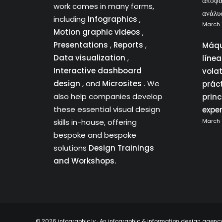
αποφά
work comes in many forms,
ανάλυ
including
Infographics
,
March 
Motion graphic videos
,
Presentations
,
Reports
,
Máqu
Data visualization
,
líne
Interactive dashboard
vola
design
, and
Microsites
. We
prác
also help companies develop
princ
these essential visual design
expe
skills in-house, offering
March 
bespoke and bespoke
solutions
Design Trainings
and Workshops.
©
2026 infographic.ly · An infographic & information design agenc