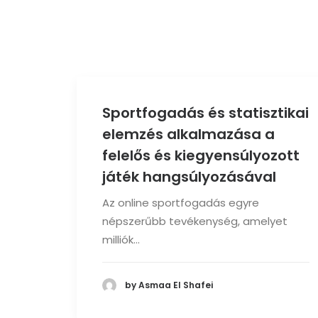
Sportfogadás és statisztikai
elemzés alkalmazása a
felelős és kiegyensúlyozott
játék hangsúlyozásával
Az online sportfogadás egyre
népszerűbb tevékenység, amelyet
milliók…
by Asmaa El Shafei