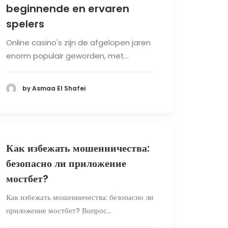
beginnende en ervaren
spelers
Online casino's zijn de afgelopen jaren
enorm populair geworden, met…
by Asmaa El Shafei
Как избежать мошенничества:
безопасно ли приложение
мостбет?
Как избежать мошенничества: безопасно ли
приложение мостбет? Вопрос…