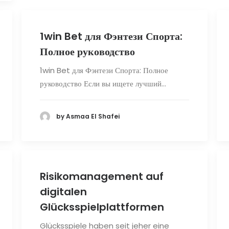
1win Bet для Фэнтези Спорта:
Полное руководство
1win Bet для Фэнтези Спорта: Полное
руководство Если вы ищете лучший…
by Asmaa El Shafei
Risikomanagement auf
digitalen
Glücksspielplattformen
Glücksspiele haben seit jeher eine