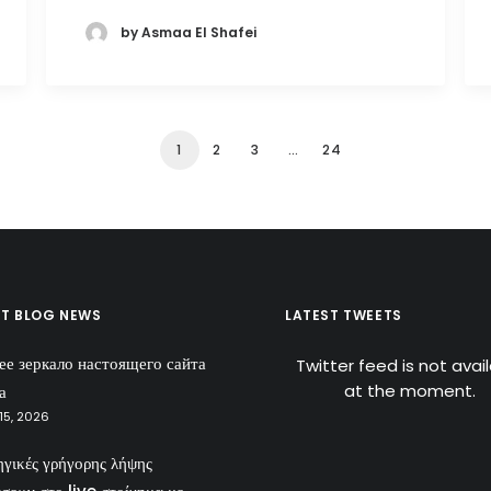
by Asmaa El Shafei
1
2
3
…
24
ST BLOG NEWS
LATEST TWEETS
ее зеркало настоящего сайта
Twitter feed is not avai
at the moment.
а
15, 2026
ηγικές γρήγορης λήψης