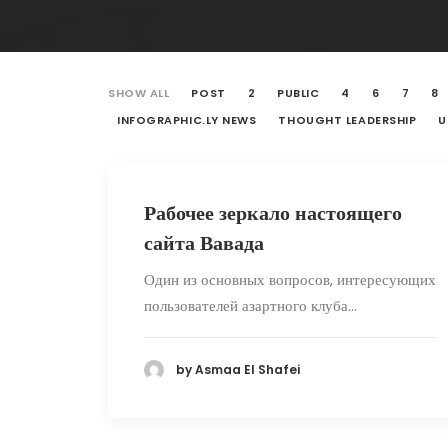
SHOW ALL
POST
2
PUBLIC
4
6
7
8
INFOGRAPHIC.LY NEWS
THOUGHT LEADERSHIP
U
Рабочее зеркало настоящего
сайта Вавада
Один из основных вопросов, интересующих
пользователей азартного клуба…
by Asmaa El Shafei