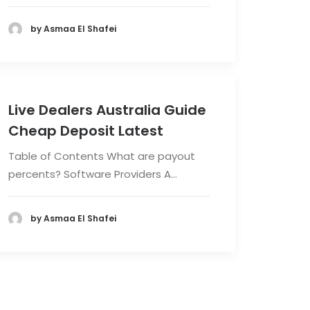
by Asmaa El Shafei
Live Dealers Australia Guide
Cheap Deposit Latest
Table of Contents What are payout
percents? Software Providers A…
by Asmaa El Shafei