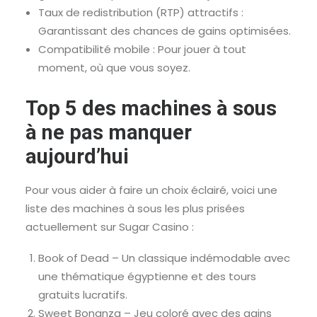
Taux de redistribution (RTP) attractifs :
Garantissant des chances de gains optimisées.
Compatibilité mobile : Pour jouer à tout
moment, où que vous soyez.
Top 5 des machines à sous
à ne pas manquer
aujourd’hui
Pour vous aider à faire un choix éclairé, voici une
liste des machines à sous les plus prisées
actuellement sur Sugar Casino :
Book of Dead – Un classique indémodable avec
une thématique égyptienne et des tours
gratuits lucratifs.
Sweet Bonanza – Jeu coloré avec des gains