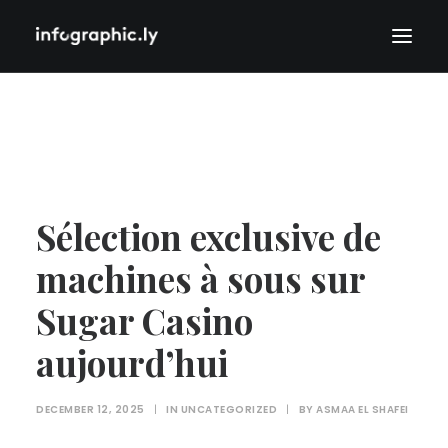
Sélection exclusive de
machines à sous sur
Sugar Casino
aujourd’hui
DECEMBER 12, 2025
|
IN
UNCATEGORIZED
|
BY
ASMAA EL SHAFEI