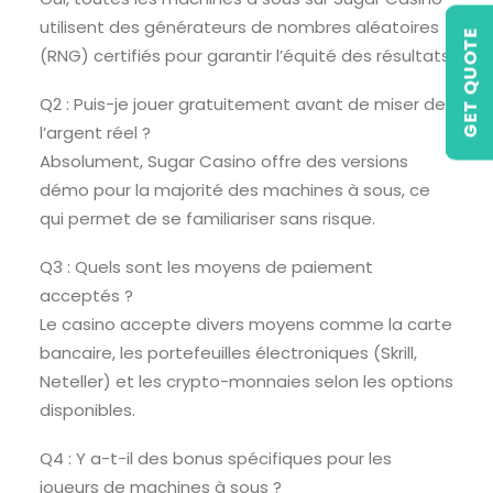
utilisent des générateurs de nombres aléatoires
GET QUOTE
(RNG) certifiés pour garantir l’équité des résultats.
Q2 : Puis-je jouer gratuitement avant de miser de
l’argent réel ?
Absolument, Sugar Casino offre des versions
démo pour la majorité des machines à sous, ce
qui permet de se familiariser sans risque.
Q3 : Quels sont les moyens de paiement
acceptés ?
Le casino accepte divers moyens comme la carte
bancaire, les portefeuilles électroniques (Skrill,
Neteller) et les crypto-monnaies selon les options
disponibles.
Q4 : Y a-t-il des bonus spécifiques pour les
joueurs de machines à sous ?