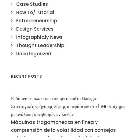
Case Studies
How To/Tutorial
Entrepreneurship
Design Services
Infographic.ly News
Thought Leadership
Uncategorized
RECENT POSTS
Рабочее зеркало настоящего сайта Вавада
Στρατηγικές γρήγορης λήψης αποφάσεων στο live στοίχημα
με ανάλυση συνηθισμένων λαθών
Máquinas tragamonedas en línea y
comprensión de la volatilidad con consejos