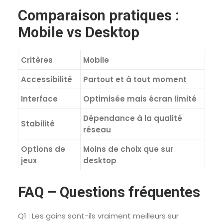
Comparaison pratiques :
Mobile vs Desktop
Critères
Mobile
Accessibilité
Partout et à tout moment
Interface
Optimisée mais écran limité
Dépendance à la qualité
Stabilité
réseau
Options de
Moins de choix que sur
jeux
desktop
FAQ – Questions fréquentes
Q1 : Les gains sont-ils vraiment meilleurs sur