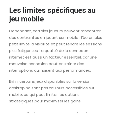
Les limites spécifiques au
jeu mobile
Cependant, certains joueurs peuvent rencontrer
des contraintes en jouant sur mobile : l’écran plus
petit limite la visibilité et peut rendre les sessions
plus fatigantes. La qualité de la connexion
internet est aussi un facteur essentiel, car une
mauvaise connexion peut entraîner des
interruptions qui nuisent aux performances.
Enfin, certains jeux disponibles sur la version
desktop ne sont pas toujours accessibles sur
mobile, ce qui peut limiter les options
stratégiques pour maximiser les gains.