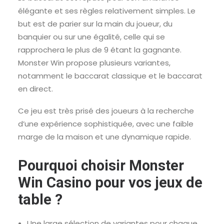
élégante et ses règles relativement simples. Le
but est de parier sur la main du joueur, du
banquier ou sur une égalité, celle qui se
rapprochera le plus de 9 étant la gagnante.
Monster Win propose plusieurs variantes,
notamment le baccarat classique et le baccarat
en direct.
Ce jeu est très prisé des joueurs à la recherche
d’une expérience sophistiquée, avec une faible
marge de la maison et une dynamique rapide.
Pourquoi choisir Monster
Win Casino pour vos jeux de
table ?
Une large sélection de variantes pour chaque