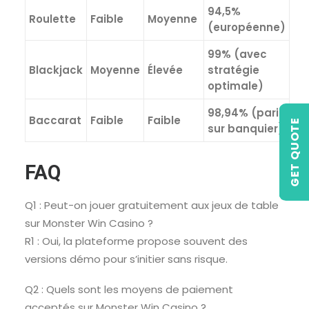
94,5%
Roulette
Faible
Moyenne
(européenne)
99% (avec
Blackjack
Moyenne
Élevée
stratégie
optimale)
98,94% (paris
Baccarat
Faible
Faible
GET QUOTE
sur banquier)
FAQ
Q1 : Peut-on jouer gratuitement aux jeux de table
sur Monster Win Casino ?
R1 : Oui, la plateforme propose souvent des
versions démo pour s’initier sans risque.
Q2 : Quels sont les moyens de paiement
acceptés sur Monster Win Casino ?