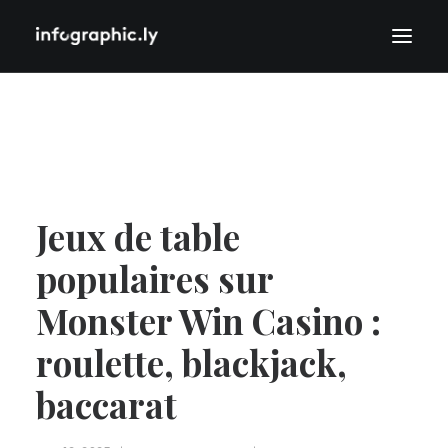
Jeux de table
populaires sur
Monster Win Casino :
roulette, blackjack,
baccarat