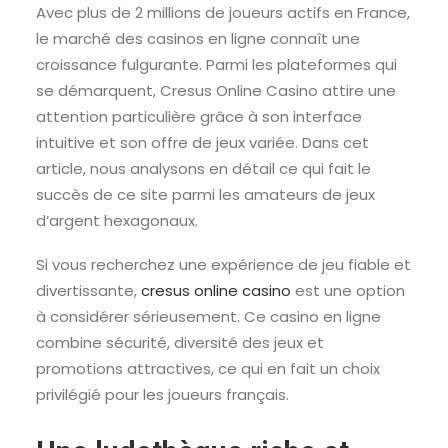
Avec plus de 2 millions de joueurs actifs en France,
le marché des casinos en ligne connaît une
croissance fulgurante. Parmi les plateformes qui
se démarquent, Cresus Online Casino attire une
attention particulière grâce à son interface
intuitive et son offre de jeux variée. Dans cet
article, nous analysons en détail ce qui fait le
succès de ce site parmi les amateurs de jeux
d’argent hexagonaux.
Si vous recherchez une expérience de jeu fiable et
divertissante,
cresus online casino
est une option
à considérer sérieusement. Ce casino en ligne
combine sécurité, diversité des jeux et
promotions attractives, ce qui en fait un choix
privilégié pour les joueurs français.