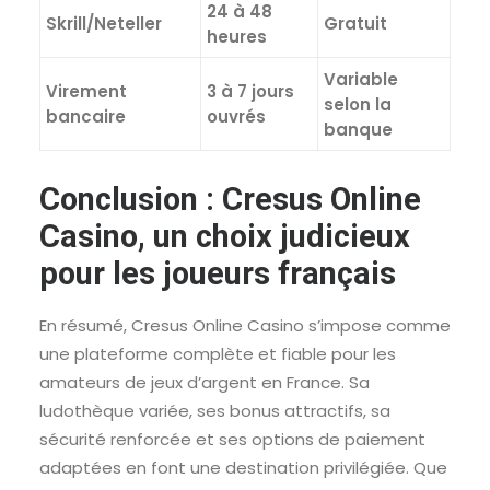
24 à 48
Skrill/Neteller
Gratuit
heures
Variable
Virement
3 à 7 jours
selon la
bancaire
ouvrés
banque
Conclusion : Cresus Online
Casino, un choix judicieux
pour les joueurs français
En résumé, Cresus Online Casino s’impose comme
une plateforme complète et fiable pour les
amateurs de jeux d’argent en France. Sa
ludothèque variée, ses bonus attractifs, sa
sécurité renforcée et ses options de paiement
adaptées en font une destination privilégiée. Que