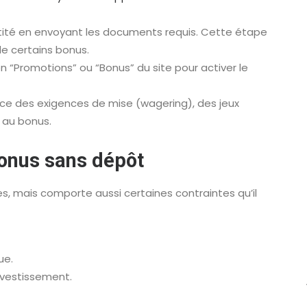
ntité en envoyant les documents requis. Cette étape
de certains bonus.
n “Promotions” ou “Bonus” du site pour activer le
nce des exigences de mise (wagering), des jeux
s au bonus.
bonus sans dépôt
s, mais comporte aussi certaines contraintes qu’il
ue.
nvestissement.