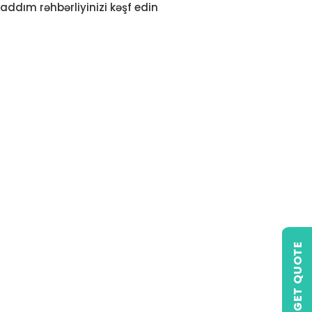
addım rəhbərliyinizi kəşf edin
GET QUOTE