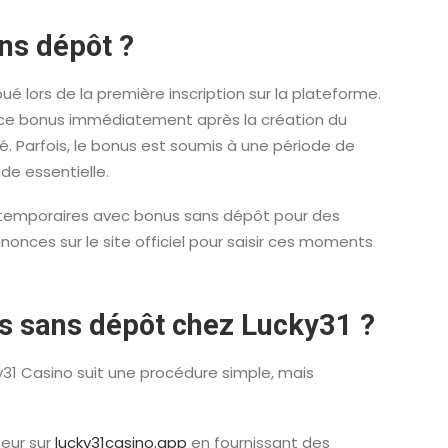
ns dépôt ?
 lors de la première inscription sur la plateforme.
er ce bonus immédiatement après la création du
 Parfois, le bonus est soumis à une période de
ide essentielle.
es temporaires avec bonus sans dépôt pour des
onces sur le site officiel pour saisir ces moments
s sans dépôt chez Lucky31 ?
y31 Casino suit une procédure simple, mais
ueur sur
lucky31casino.app
en fournissant des