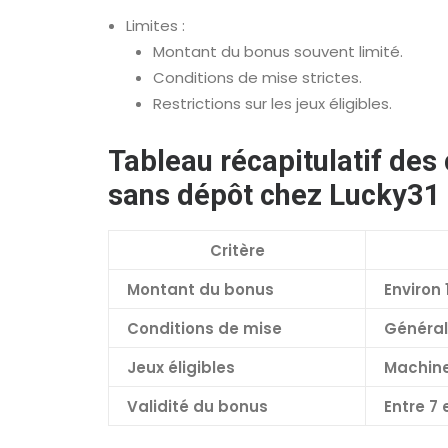
Limites :
Montant du bonus souvent limité.
Conditions de mise strictes.
Restrictions sur les jeux éligibles.
Tableau récapitulatif des
sans dépôt chez Lucky31
Critère
Montant du bonus
Environ 
Conditions de mise
Général
Jeux éligibles
Machine
Validité du bonus
Entre 7 