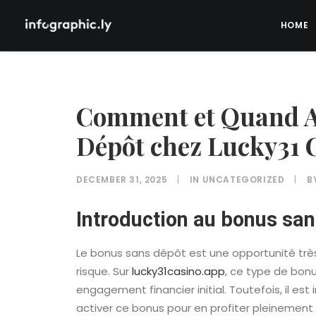
HOME
Comment et Quand A
Dépôt chez Lucky31 
DECEMBER 31, 2025
|
IN
UNCATEGORIZED
|
B
Introduction au bonus sa
Le bonus sans dépôt est une opportunité très 
risque. Sur
lucky31casino.app
, ce type de bonu
engagement financier initial. Toutefois, il
activer ce bonus pour en profiter pleinement