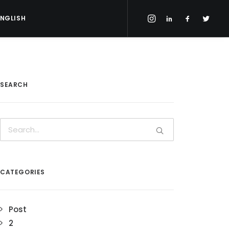
ENGLISH
SEARCH
CATEGORIES
Post
2