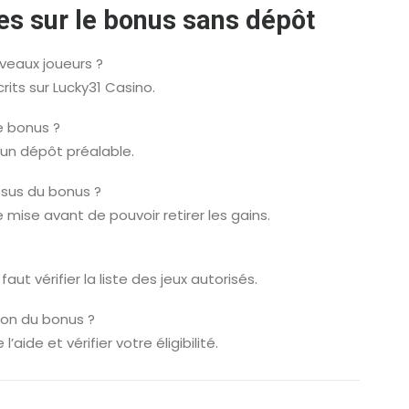
es sur le bonus sans dépôt
veaux joueurs ?
rits sur Lucky31 Casino.
e bonus ?
un dépôt préalable.
ssus du bonus ?
e mise avant de pouvoir retirer les gains.
aut vérifier la liste des jeux autorisés.
tion du bonus ?
aide et vérifier votre éligibilité.