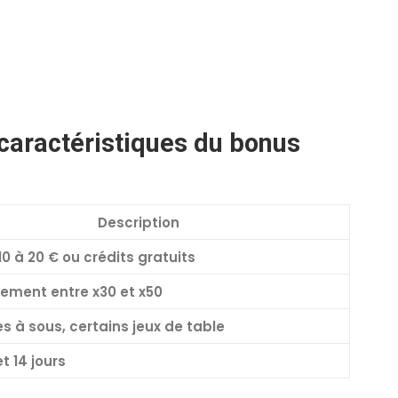
 caractéristiques du bonus
Description
10 à 20 € ou crédits gratuits
ement entre x30 et x50
s à sous, certains jeux de table
et 14 jours