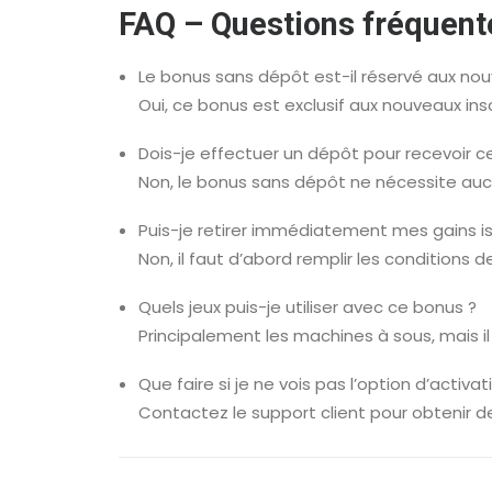
FAQ – Questions fréquent
Le bonus sans dépôt est-il réservé aux nou
Oui, ce bonus est exclusif aux nouveaux insc
Dois-je effectuer un dépôt pour recevoir c
Non, le bonus sans dépôt ne nécessite auc
Puis-je retirer immédiatement mes gains i
Non, il faut d’abord remplir les conditions d
Quels jeux puis-je utiliser avec ce bonus ?
Principalement les machines à sous, mais il f
Que faire si je ne vois pas l’option d’activa
Contactez le support client pour obtenir de l’