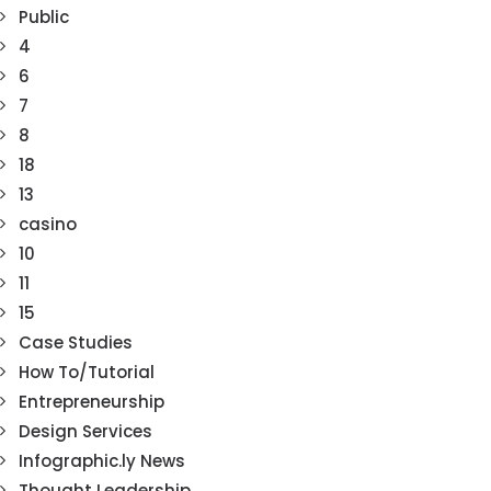
Public
4
6
7
8
18
13
casino
10
11
15
Case Studies
How To/Tutorial
Entrepreneurship
Design Services
Infographic.ly News
Thought Leadership