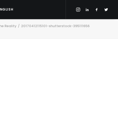
ENGLISH
e Reality
20170412115101-shutterstock-395111656