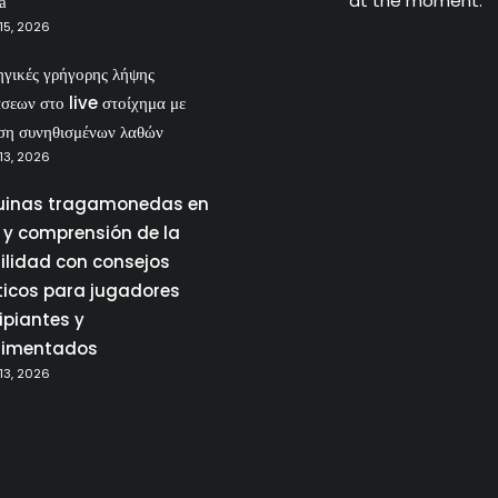
at the moment.
а
15, 2026
ηγικές γρήγορης λήψης
σεων στο live στοίχημα με
ση συνηθισμένων λαθών
13, 2026
inas tragamonedas en
a y comprensión de la
tilidad con consejos
ticos para jugadores
ipiantes y
rimentados
13, 2026