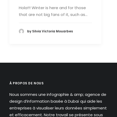
Hola!!! Winter is here and for those
that are not big fans of it, such as…
by Silvia Victoria Mouarbes
À PROPOS DE NOUS
Nous sommes une infographie & amp; agence de
design d’information basée à Dubaï qui aide les
entreprises à visualiser leurs données simplement
et efficacement. Notre travail se présente sous