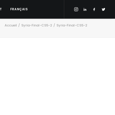
T
FRANÇAIS
Accueil
Syria-Final-CS5-2
Syria-Final-CS5-2